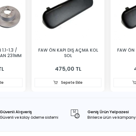
1.1-1.3 /
FAW ÖN KAPI DIŞ AÇMA KOL
FAW ÖN 
VAN 231MM
SOL
TL
475,00 TL
le
Sepete Ekle
Güvenli Alışveriş
Geniş Ürün Yelpazesi
Güvenli ve kolay ödeme sistemi
Binlerce ürün ve kampany