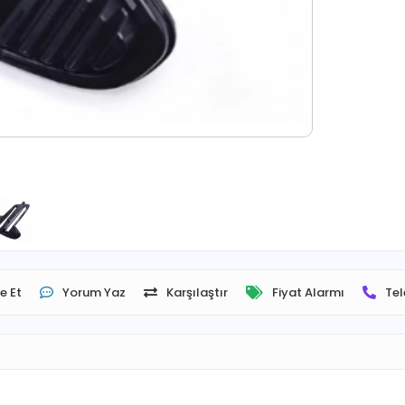
e Et
Yorum Yaz
Karşılaştır
Fiyat Alarmı
Tel