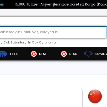
15.000 TL Üzeri Alışverişlerinizde Ücretsiz Kargo (Kaporta ve
r
,
Çok Satanlar
,
En Çok Oylananlar
TATA
DFM
DFSK
SSYAN