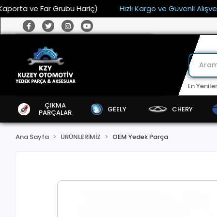
a ve Far Grubu Hariç)
Hızlı Kargo ve Güvenli Alışveriş
En Yenile
ÇIKMA
GEELY
CHERY
PARÇALAR
Ana Sayfa
ÜRÜNLERİMİZ
OEM Yedek Parça