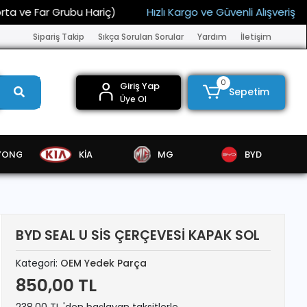
 Far Grubu Hariç)
Hızlı Kargo ve Güvenli Alışveriş
15.
Sipariş Takip
Sıkça Sorulan Sorular
Yardım
İletişim
0
Giriş Yap
Sepetim
Üye Ol
YONG
KİA
MG
BYD
BYD SEAL U SİS ÇERÇEVESİ KAPAK SOL
Kategori:
OEM Yedek Parça
850,00 TL