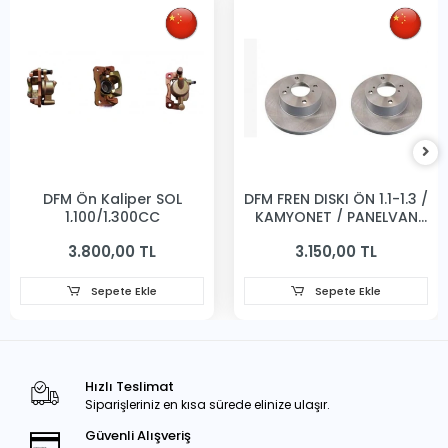
DFM Ön Kaliper SOL
DFM FREN DISKI ÖN 1.1-1.3 /
1,100/1,300CC
KAMYONET / PANELVAN
231MM
3.800,00 TL
3.150,00 TL
Sepete Ekle
Sepete Ekle
Hızlı Teslimat
Siparişleriniz en kısa sürede elinize ulaşır.
Güvenli Alışveriş