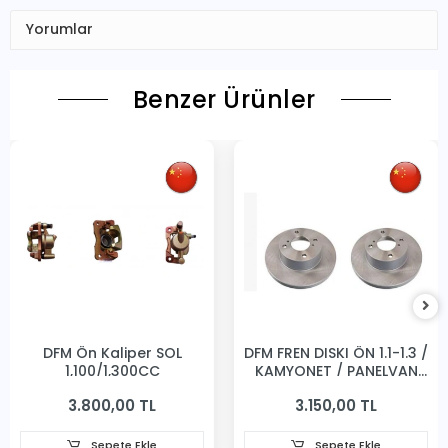
Yorumlar
Benzer Ürünler
DFM Ön Kaliper SOL
DFM FREN DISKI ÖN 1.1-1.3 /
1,100/1,300CC
KAMYONET / PANELVAN
231MM
3.800,00 TL
3.150,00 TL
Sepete Ekle
Sepete Ekle