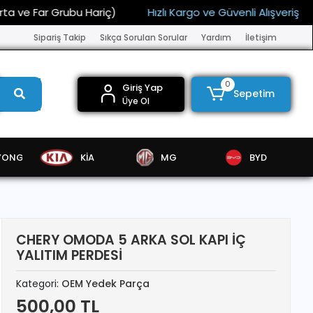
Far Grubu Hariç)
Hızlı Kargo ve Güvenli Alışveriş
15.0
Sipariş Takip
Sıkça Sorulan Sorular
Yardım
İletişim
0
Giriş Yap
Sepetim
Üye Ol
YONG
KİA
MG
BYD
CHERY OMODA 5 ARKA SOL KAPI İÇ
YALITIM PERDESİ
Kategori:
OEM Yedek Parça
500,00 TL