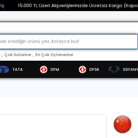
15.000 TL Üzeri Alışverişlerinizde Ücretsiz Kargo (Kaporta ve 
r
,
Çok Satanlar
,
En Çok Oylananlar
TATA
DFM
DFSK
SSYAN