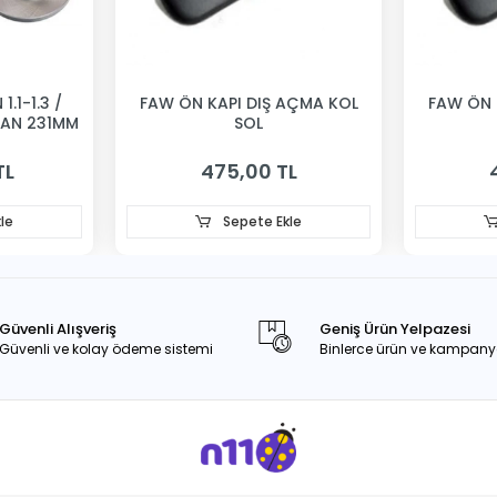
1.1-1.3 /
FAW ÖN KAPI DIŞ AÇMA KOL
FAW ÖN 
VAN 231MM
SOL
TL
475,00 TL
le
Sepete Ekle
Güvenli Alışveriş
Geniş Ürün Yelpazesi
Güvenli ve kolay ödeme sistemi
Binlerce ürün ve kampany