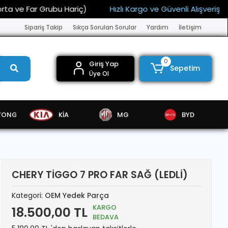
 Far Grubu Hariç)
Hızlı Kargo ve Güvenli Alışveriş
15.
Sipariş Takip
Sıkça Sorulan Sorular
Yardım
İletişim
0
Giriş Yap
Sepetim
Üye Ol
YONG
KİA
MG
BYD
CHERY TİGGO 7 PRO FAR SAĞ (LEDLİ)
Kategori:
OEM Yedek Parça
KARGO
18.500,00 TL
BEDAVA