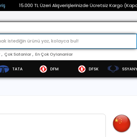
15.000 TL Üzeri Alışverişlerinizde Ücretsiz Kargo (Kaporta ve
r
,
Çok Satanlar
,
En Çok Oylananlar
TATA
DFM
DFSK
SSYAN