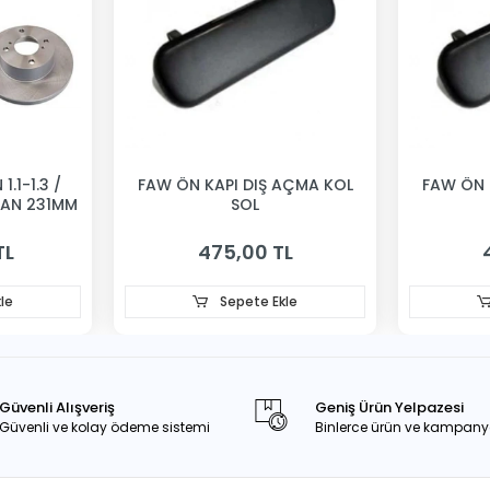
1.1-1.3 /
FAW ÖN KAPI DIŞ AÇMA KOL
FAW ÖN 
VAN 231MM
SOL
TL
475,00 TL
le
Sepete Ekle
Güvenli Alışveriş
Geniş Ürün Yelpazesi
Güvenli ve kolay ödeme sistemi
Binlerce ürün ve kampany