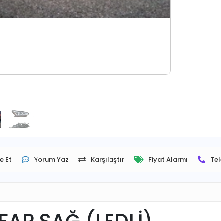
e Et
Yorum Yaz
Karşılaştır
Fiyat Alarmı
Tel
FAR SAĞ (LEDLİ)