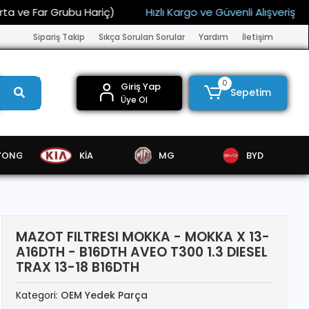
 Far Grubu Hariç)
Hızlı Kargo ve Güvenli Alışveriş
15.
Sipariş Takip
Sıkça Sorulan Sorular
Yardım
İletişim
0
Giriş Yap
Sepetim
Üye Ol
YONG
KİA
MG
BYD
MAZOT FILTRESI MOKKA - MOKKA X 13-
A16DTH - B16DTH AVEO T300 1.3 DIESEL
TRAX 13-18 B16DTH
Kategori:
OEM Yedek Parça