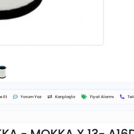
e Et
Yorum Yaz
Karşılaştır
Fiyat Alarmı
Tel
KA - MOKKA X 13- A16