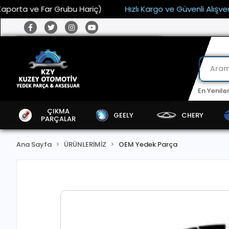
ta ve Far Grubu Hariç)
Hızlı Kargo ve Güvenli Alışveriş
En Yenile
ÇIKMA
GEELY
CHERY
PARÇALAR
Ana Sayfa
ÜRÜNLERİMİZ
OEM Yedek Parça