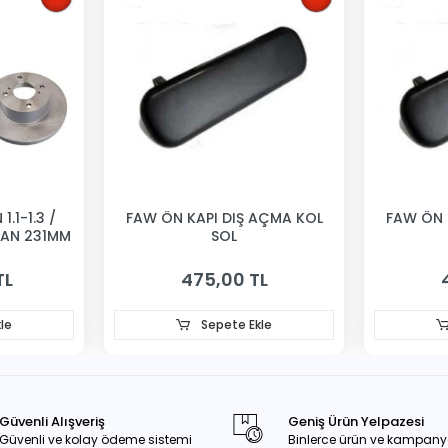
1.1-1.3 /
FAW ÖN KAPI DIŞ AÇMA KOL
FAW ÖN 
VAN 231MM
SOL
TL
475,00 TL
le
Sepete Ekle
Güvenli Alışveriş
Geniş Ürün Yelpazesi
Güvenli ve kolay ödeme sistemi
Binlerce ürün ve kampany