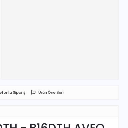
efonla Sipariş
Ürün Önerileri
DTH - B16DTH AVEO