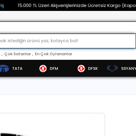
15.000 TL Üzeri Alışverişlerinizde Ücretsiz Kargo (Kaporta ve
r
,
Çok Satanlar
,
En Çok Oylananlar
TATA
DFM
DFSK
SSYAN