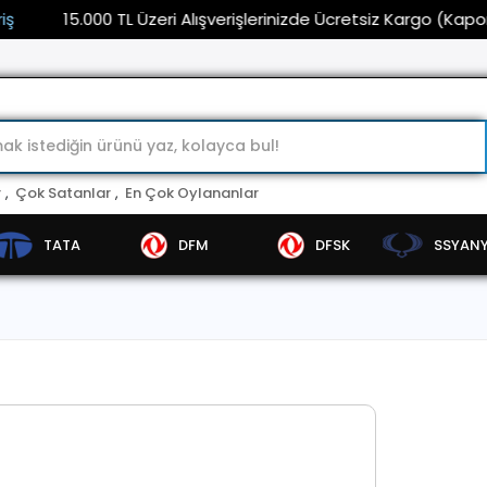
15.000 TL Üzeri Alışverişlerinizde Ücretsiz Kargo (Kaporta ve
r
,
Çok Satanlar
,
En Çok Oylananlar
TATA
DFM
DFSK
SSYAN