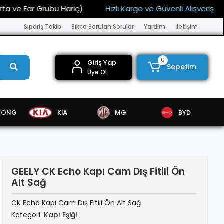
 Far Grubu Hariç)
Hızlı Kargo ve Güvenli Alışveriş
15
Sipariş Takip
Sıkça Sorulan Sorular
Yardım
İletişim
0
Giriş Yap
Sepetim
Üye Ol
YONG
KİA
MG
BYD
GEELY CK Echo Kapı Cam Dış Fitili Ön
Alt Sağ
CK Echo Kapı Cam Dış Fitili Ön Alt Sağ
Kategori:
Kapı Eşiği