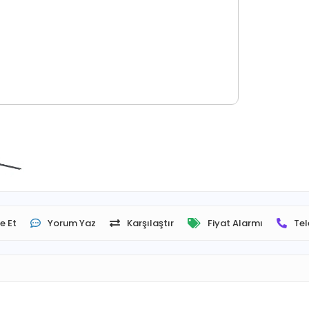
e Et
Yorum Yaz
Karşılaştır
Fiyat Alarmı
Tel