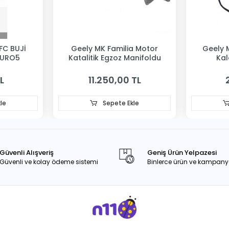
FC BUJİ
Geely MK Familia Motor
Geely 
EURO5
Katalitik Egzoz Manifoldu
Kal
L
11.250,00 TL
le
Sepete Ekle
Güvenli Alışveriş
Geniş Ürün Yelpazesi
Güvenli ve kolay ödeme sistemi
Binlerce ürün ve kampany