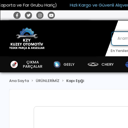
ta ve Far Grubu Hariç)
Hızlı Kargo ve Güvenli Alışveriş
En Yenile
ÇIKMA
GEELY
CHERY
PARÇALAR
Ana Sayfa
ÜRÜNLERİMİZ
Kapı Eşiği