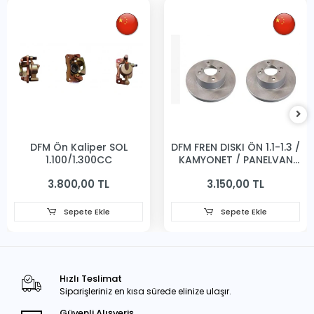
DFM Ön Kaliper SOL
DFM FREN DISKI ÖN 1.1-1.3 /
1,100/1,300CC
KAMYONET / PANELVAN
231MM
3.800,00 TL
3.150,00 TL
Sepete Ekle
Sepete Ekle
Hızlı Teslimat
Siparişleriniz en kısa sürede elinize ulaşır.
Güvenli Alışveriş