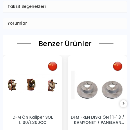
Taksit Seçenekleri
Yorumlar
Benzer Ürünler
DFM Ön Kaliper SOL
DFM FREN DISKI ÖN 1.1-1.3 /
1,100/1,300CC
KAMYONET / PANELVAN
231MM