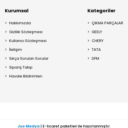
Kurumsal
Kategoriler
Hakkımızda
ÇIKMA PARÇALAR
Gizlilik Sözleşmesi
GEELY
Kullanıcı Sözleşmesi
CHERY
İletişim
TATA
Sıkça Sorulan Sorular
DFM
Sipariş Takip
Havale Bildirimleri
Juo Medya
| E-ticaret paketleri ile hazırlanmıştır.