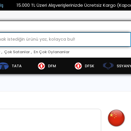
15.000 TL Üzeri Alışverişlerinizde Ücretsiz Kargo (Kaporta ve
r
,
Çok Satanlar
,
En Çok Oylananlar
TATA
DFM
DFSK
SSYAN