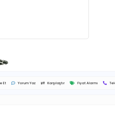
e Et
Yorum Yaz
Karşılaştır
Fiyat Alarmı
Tel