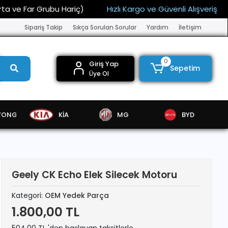
 Far Grubu Hariç)
Hızlı Kargo ve Güvenli Alışveriş
15.
Sipariş Takip
Sıkça Sorulan Sorular
Yardım
İletişim
0
Giriş Yap
Sepetim
Üye Ol
YONG
KİA
MG
BYD
Geely CK Echo Elek Silecek Motoru
Kategori:
OEM Yedek Parça
1.800,00 TL