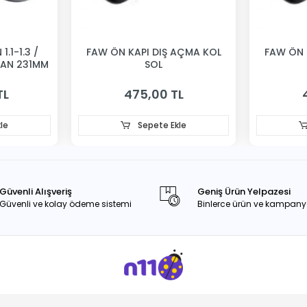
1.1-1.3 /
FAW ÖN KAPI DIŞ AÇMA KOL
FAW ÖN 
VAN 231MM
SOL
TL
475,00 TL
le
Sepete Ekle
Güvenli Alışveriş
Geniş Ürün Yelpazesi
Güvenli ve kolay ödeme sistemi
Binlerce ürün ve kampany