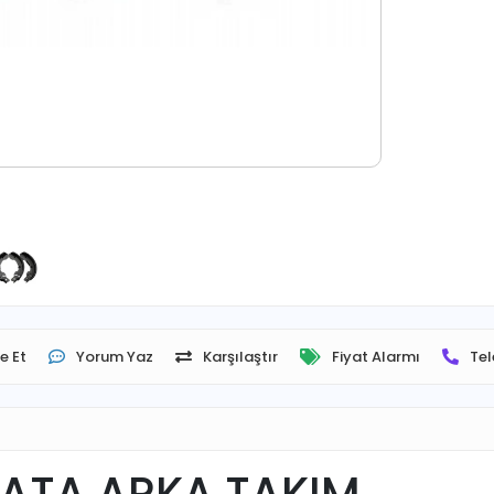
e Et
Yorum Yaz
Karşılaştır
Fiyat Alarmı
Tel
ALATA ARKA TAKIM