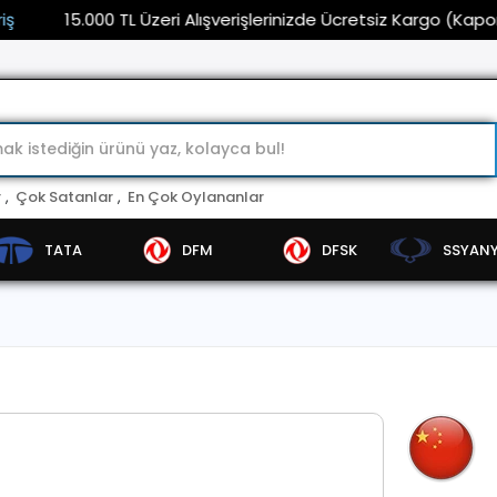
15.000 TL Üzeri Alışverişlerinizde Ücretsiz Kargo (Kaporta ve
r
,
Çok Satanlar
,
En Çok Oylananlar
TATA
DFM
DFSK
SSYAN