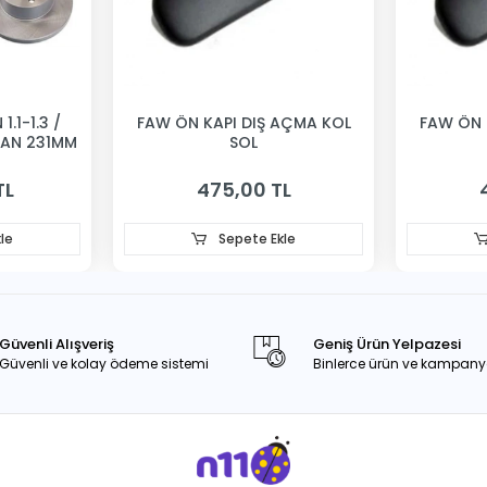
1.1-1.3 /
FAW ÖN KAPI DIŞ AÇMA KOL
FAW ÖN 
VAN 231MM
SOL
TL
475,00 TL
le
Sepete Ekle
Güvenli Alışveriş
Geniş Ürün Yelpazesi
Güvenli ve kolay ödeme sistemi
Binlerce ürün ve kampany