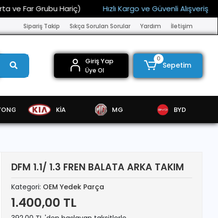
 Far Grubu Hariç)
Hızlı Kargo ve Güvenli Alışveriş
15.
Sipariş Takip
Sıkça Sorulan Sorular
Yardım
İletişim
0
Giriş Yap
Sepetim
Üye Ol
YONG
KİA
MG
BYD
DFM 1.1/ 1.3 FREN BALATA ARKA TAKIM
Kategori:
OEM Yedek Parça
1.400,00 TL