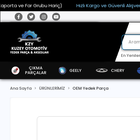
a ve Far Grubu Hariç)
Hızlı Kargo ve Güvenli Alışveriş
En Yenile
ÇIKMA
GEELY
CHERY
PARÇALAR
Ana Sayfa
ÜRÜNLERİMİZ
OEM Yedek Parça