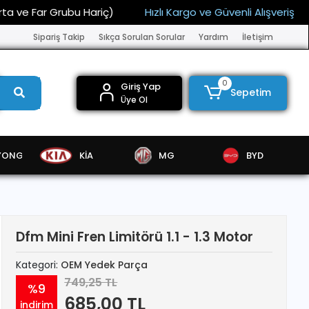
 Far Grubu Hariç)
Hızlı Kargo ve Güvenli Alışveriş
15.
Sipariş Takip
Sıkça Sorulan Sorular
Yardım
İletişim
0
Giriş Yap
Sepetim
Üye Ol
YONG
KİA
MG
BYD
Dfm Mini Fren Limitörü 1.1 - 1.3 Motor
Kategori:
OEM Yedek Parça
749,25 TL
%9
685,00 TL
indirim