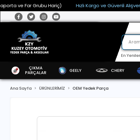
ta ve Far Grubu Hariç)
Hızlı Kargo ve Güvenli Alışveriş
En Yenile
ÇIKMA
GEELY
CHERY
PARÇALAR
Ana Sayfa
ÜRÜNLERİMİZ
OEM Yedek Parça