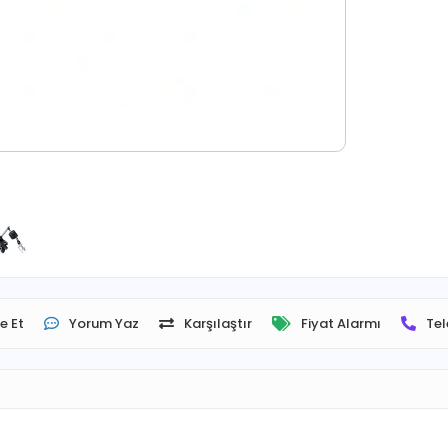
e Et
Yorum Yaz
Karşılaştır
Fiyat Alarmı
Tel