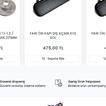
1.1-1.3 /
FAW ÖN KAPI DIŞ AÇMA KOL
FAW ÖN 
VAN 231MM
SOL
TL
475,00 TL
le
Sepete Ekle
Güvenli Alışveriş
Geniş Ürün Yelpazesi
Güvenli ve kolay ödeme sistemi
Binlerce ürün ve kampany