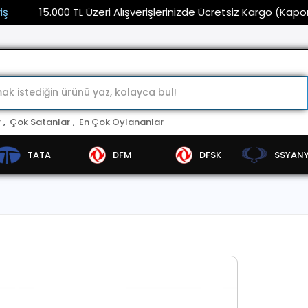
15.000 TL Üzeri Alışverişlerinizde Ücretsiz Kargo (Kaporta ve
r
,
Çok Satanlar
,
En Çok Oylananlar
TATA
DFM
DFSK
SSYAN