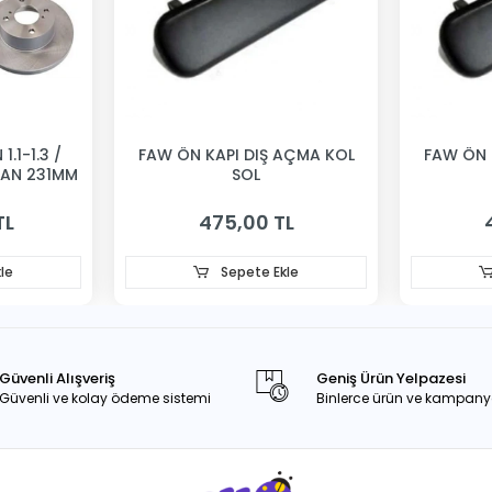
1.1-1.3 /
FAW ÖN KAPI DIŞ AÇMA KOL
FAW ÖN 
VAN 231MM
SOL
TL
475,00 TL
le
Sepete Ekle
Güvenli Alışveriş
Geniş Ürün Yelpazesi
Güvenli ve kolay ödeme sistemi
Binlerce ürün ve kampany