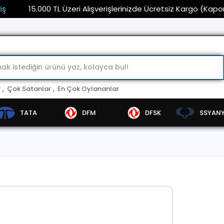
15.000 TL Üzeri Alışverişlerinizde Ücretsiz Kargo (Kaporta ve 
r
,
Çok Satanlar
,
En Çok Oylananlar
TATA
DFM
DFSK
SSYAN