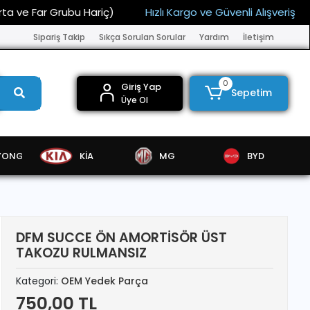
Far Grubu Hariç)
Hızlı Kargo ve Güvenli Alışveriş
15.
Sipariş Takip
Sıkça Sorulan Sorular
Yardım
İletişim
0
Giriş Yap
Sepetim
Üye Ol
YONG
KİA
MG
BYD
DFM SUCCE ÖN AMORTİSÖR ÜST
TAKOZU RULMANSIZ
Kategori:
OEM Yedek Parça
750,00 TL