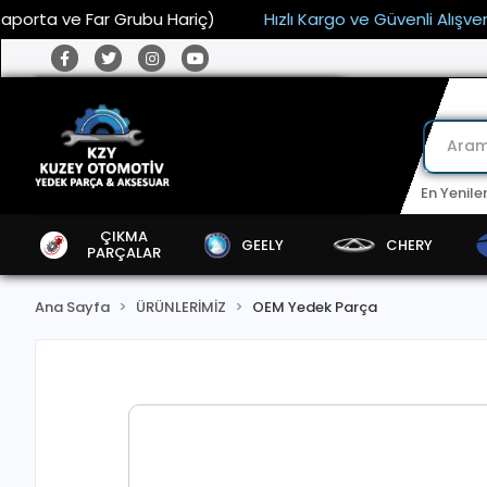
a ve Far Grubu Hariç)
Hızlı Kargo ve Güvenli Alışveriş
En Yenile
ÇIKMA
GEELY
CHERY
PARÇALAR
Ana Sayfa
ÜRÜNLERİMİZ
OEM Yedek Parça