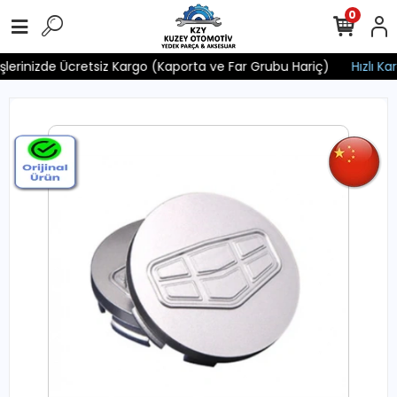
0
işlerinizde Ücretsiz Kargo (Kaporta ve Far Grubu Hariç)
Hızlı Kar