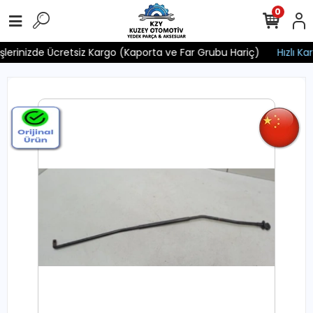
0
işlerinizde Ücretsiz Kargo (Kaporta ve Far Grubu Hariç)
Hızlı Kar