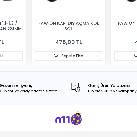
1.1-1.3 /
FAW ÖN KAPI DIŞ AÇMA KOL
FAW ÖN 
VAN 231MM
SOL
TL
475,00 TL
le
Sepete Ekle
Güvenli Alışveriş
Geniş Ürün Yelpazesi
Güvenli ve kolay ödeme sistemi
Binlerce ürün ve kampany