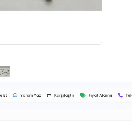
e Et
Yorum Yaz
Karşılaştır
Fiyat Alarmı
Tel