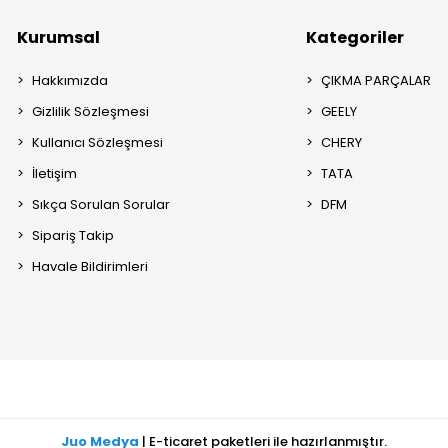
Kurumsal
Kategoriler
Hakkımızda
ÇIKMA PARÇALAR
Gizlilik Sözleşmesi
GEELY
Kullanıcı Sözleşmesi
CHERY
İletişim
TATA
Sıkça Sorulan Sorular
DFM
Sipariş Takip
Havale Bildirimleri
Juo Medya
| E-ticaret paketleri ile hazırlanmıştır.