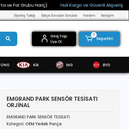
 Far Grubu Hariç)
Hızlı Kargo ve Güvenli Alışveriş
15.
Sipariş Takip
Sıkça Sorulan Sorular
Yardım
İletişim
0
Giriş Yap
Sepetim
Üye Ol
YONG
KİA
MG
BYD
EMGRAND PARK SENSÖR TESİSATI
ORJİNAL
EMGRAND PARK SENSÖR TESİSATI
Kategori:
OEM Yedek Parça