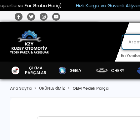
a ve Far Grubu Hariç)
Hızlı Kargo ve Güvenli Alışveriş
En Yenile
ÇIKMA
GEELY
CHERY
PARÇALAR
Ana Sayfa
ÜRÜNLERİMİZ
OEM Yedek Parça