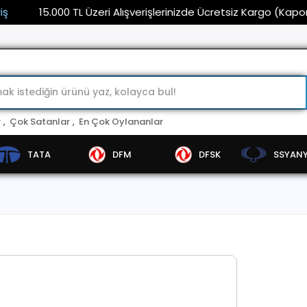
15.000 TL Üzeri Alışverişlerinizde Ücretsiz Kargo (Kaporta ve
r
,
Çok Satanlar
,
En Çok Oylananlar
TATA
DFM
DFSK
SSYAN