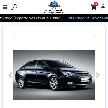
0
siz Kargo (Kaporta ve Far Grubu Hariç)
Hızlı Kargo ve Güvenli Alış