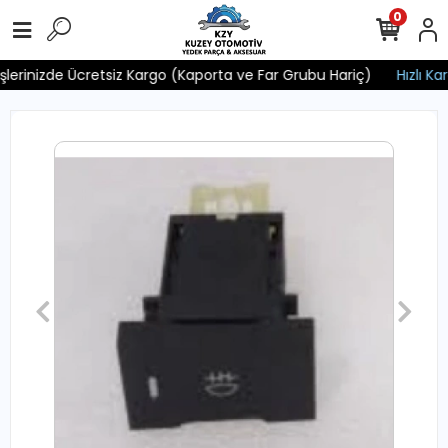
0
işlerinizde Ücretsiz Kargo (Kaporta ve Far Grubu Hariç)
Hızlı Kar