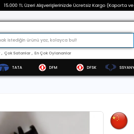
TL Üzeri Alışverişlerinizde Ücretsiz Kargo (Kaporta ve Far Grub
r
,
Çok Satanlar
,
En Çok Oylananlar
TATA
DFM
DFSK
SSYAN