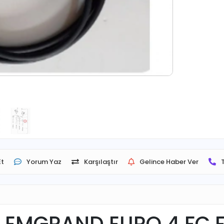
Et
Yorum Yaz
Karşılaştır
Gelince Haber Ver
U EMGRAND EURO 4 FC 