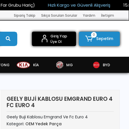
u Hariç)
Hızlı Kargo ve Güvenli Alışveriş
15.000 TL Üz
Sipariş Takip
Sıkça Sorulan Sorular
Yardım
İletişim
0
Giriş Yap
Sepetim
Üye Ol
YONG
KİA
MG
BYD
GEELY BUJİ KABLOSU EMGRAND EURO 4
FC EURO 4
Geely Buji Kablosu Emgrand Ve Fc Euro 4
Kategori:
OEM Yedek Parça