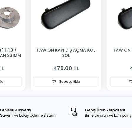
1.1-1.3 /
FAW ÖN KAPI DIŞ AÇMA KOL
FAW ÖN 
VAN 231MM
SOL
TL
475,00 TL
le
Sepete Ekle
Güvenli Alışveriş
Geniş Ürün Yelpazesi
Güvenli ve kolay ödeme sistemi
Binlerce ürün ve kampany