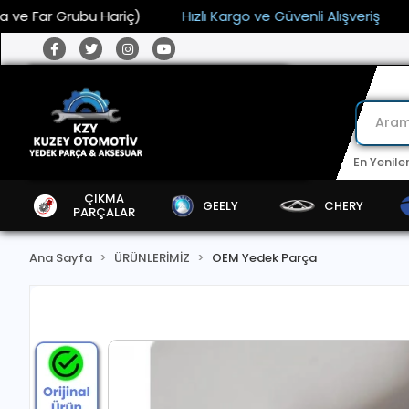
 Grubu Hariç)
Hızlı Kargo ve Güvenli Alışveriş
15.000 
En Yenile
ÇIKMA
GEELY
CHERY
PARÇALAR
Ana Sayfa
ÜRÜNLERİMİZ
OEM Yedek Parça