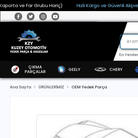
orta ve Far Grubu Hariç)
Hızlı Kargo ve Güvenli Alışveriş
En Yenile
ÇIKMA
GEELY
CHERY
PARÇALAR
Ana Sayfa
ÜRÜNLERİMİZ
OEM Yedek Parça