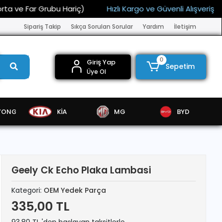
ve Far Grubu Hariç)
Hızlı Kargo ve Güvenli Alışveriş
1
Sipariş Takip
Sıkça Sorulan Sorular
Yardım
İletişim
0
Giriş Yap
Sepetim
Üye Ol
YONG
KİA
MG
BYD
Geely Ck Echo Plaka Lambasi
Kategori:
OEM Yedek Parça
335,00 TL