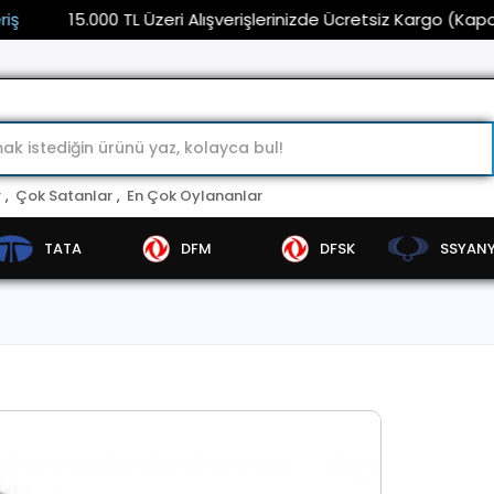
15.000 TL Üzeri Alışverişlerinizde Ücretsiz Kargo (Kaporta 
r
,
Çok Satanlar
,
En Çok Oylananlar
TATA
DFM
DFSK
SSYAN