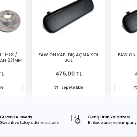
1.1-1.3 /
FAW ÖN KAPI DIŞ AÇMA KOL
FAW ÖN 
VAN 231MM
SOL
TL
475,00 TL
le
Sepete Ekle
Güvenli Alışveriş
Geniş Ürün Yelpazesi
Güvenli ve kolay ödeme sistemi
Binlerce ürün ve kampany