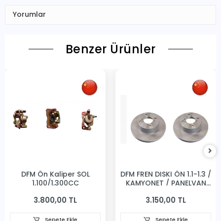
Yorumlar
Benzer Ürünler
DFM Ön Kaliper SOL
DFM FREN DISKI ÖN 1.1-1.3 /
1,100/1,300CC
KAMYONET / PANELVAN
231MM
3.800,00 TL
3.150,00 TL
Sepete Ekle
Sepete Ekle