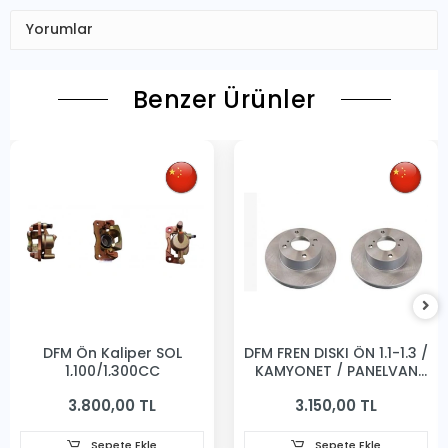
Yorumlar
Benzer Ürünler
DFM Ön Kaliper SOL
DFM FREN DISKI ÖN 1.1-1.3 /
1,100/1,300CC
KAMYONET / PANELVAN
231MM
3.800,00 TL
3.150,00 TL
Sepete Ekle
Sepete Ekle