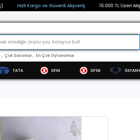
Hızlı Kargo ve Güvenli Alışveriş
15.000 TL Üzeri Alışverişl
r
,
Çok Satanlar
,
En Çok Oylananlar
TATA
DFM
DFSK
SSYAN