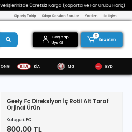
erinizde Ücretsiz Kargo (Kaporta ve Far Grubu Hariç)
Hızlı
Sipariş Takip
Sıkça Sorulan Sorular
Yardım
İletişim
0
Giriş Yap
Sepetim
Üye Ol
YONG
KİA
MG
BYD
Geely Fc Direksİyon İç Rotil Alt Taraf
Orjinal Ürün
Kategori:
FC
800,00 TL