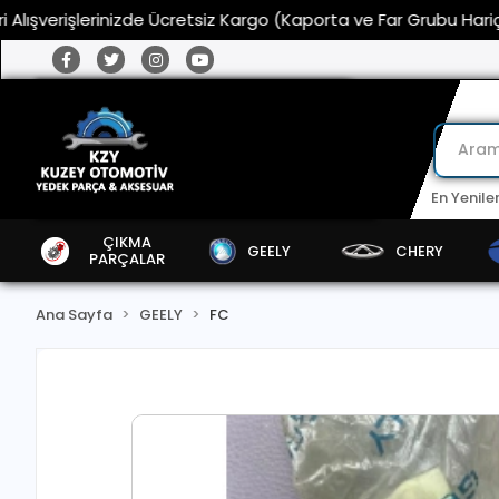
rişlerinizde Ücretsiz Kargo (Kaporta ve Far Grubu Hariç)
En Yenile
ÇIKMA
GEELY
CHERY
PARÇALAR
Ana Sayfa
GEELY
FC