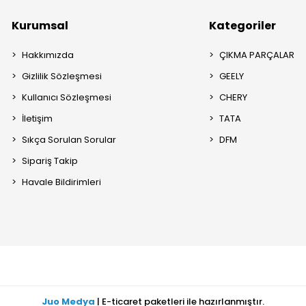
Kurumsal
Kategoriler
Hakkımızda
ÇIKMA PARÇALAR
Gizlilik Sözleşmesi
GEELY
Kullanıcı Sözleşmesi
CHERY
İletişim
TATA
Sıkça Sorulan Sorular
DFM
Sipariş Takip
Havale Bildirimleri
Juo Medya
| E-ticaret paketleri ile hazırlanmıştır.