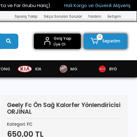
ar Grubu Hariç)
Hızlı Kargo ve Güvenli Alışveriş
15.00
Sipariş Takip
Sıkça Sorulan Sorular
Yardım
İletişim
0
Giriş Yap
Sepetim
Üye Ol
YONG
KİA
MG
BYD
Geely Fc Ön Sağ Kalorfer Yönlendiricisi
ORJİNAL
Kategori:
FC
650,00 TL