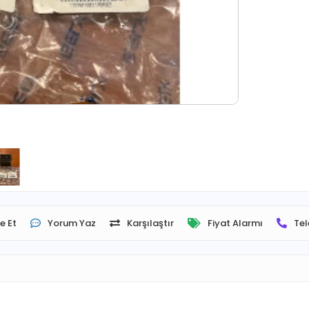
e Et
Yorum Yaz
Karşılaştır
Fiyat Alarmı
Tel