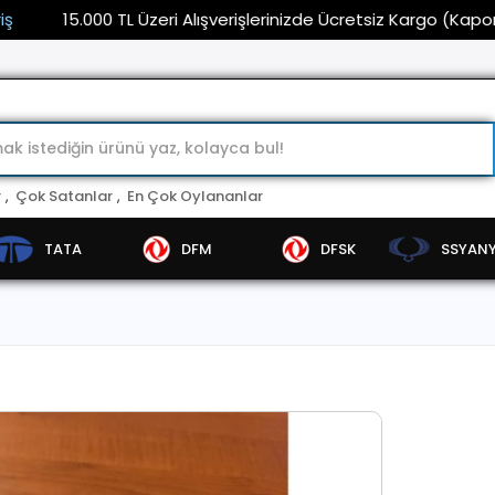
15.000 TL Üzeri Alışverişlerinizde Ücretsiz Kargo (Kaporta ve F
r
,
Çok Satanlar
,
En Çok Oylananlar
TATA
DFM
DFSK
SSYAN