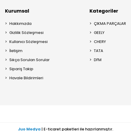
Kurumsal
Kategoriler
Hakkımızda
ÇIKMA PARÇALAR
Gizlilik Sözleşmesi
GEELY
Kullanıcı Sözleşmesi
CHERY
İletişim
TATA
Sıkça Sorulan Sorular
DFM
Sipariş Takip
Havale Bildirimleri
Juo Medya
| E-ticaret paketleri ile hazırlanmıştır.