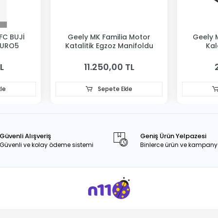
FC BUJİ
Geely MK Familia Motor
Geely 
EURO5
Katalitik Egzoz Manifoldu
Kal
L
11.250,00 TL
le
Sepete Ekle
Güvenli Alışveriş
Geniş Ürün Yelpazesi
Güvenli ve kolay ödeme sistemi
Binlerce ürün ve kampany