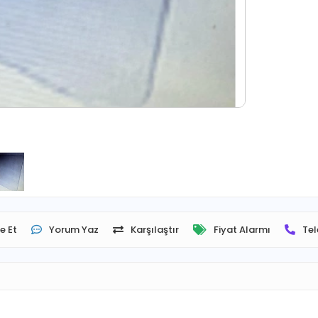
e Et
Yorum Yaz
Karşılaştır
Fiyat Alarmı
Tel