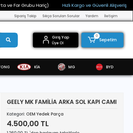
r Grubu Hariç)
Hızlı Kargo ve Güvenli Alışveriş
15.00
Sipariş Takip
Sıkça Sorulan Sorular
Yardım
İletişim
0
Giriş Yap
Sepetim
Üye Ol
YONG
KİA
MG
BYD
GEELY MK FAMİLİA ARKA SOL KAPI CAMI
Kategori:
OEM Yedek Parça
4.500,00 TL