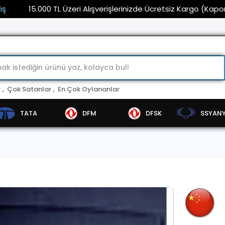
5.000 TL Üzeri Alışverişlerinizde Ücretsiz Kargo (Kaporta ve Fa
r
,
Çok Satanlar
,
En Çok Oylananlar
TATA
DFM
DFSK
SSYAN