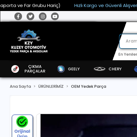
ve Far Grubu Hariç)
Hızlı Kargo ve Güvenli Alışveriş
1
En Yenile
ÇIKMA
GEELY
CHERY
PARÇALAR
Ana Sayfa
ÜRÜNLERİMİZ
OEM Yedek Parça