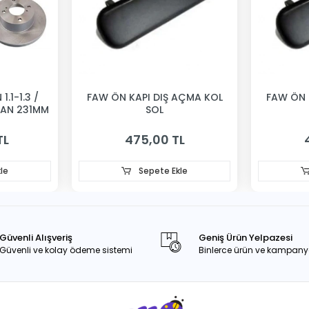
1.1-1.3 /
FAW ÖN KAPI DIŞ AÇMA KOL
FAW ÖN 
VAN 231MM
SOL
TL
475,00 TL
le
Sepete Ekle
Güvenli Alışveriş
Geniş Ürün Yelpazesi
Güvenli ve kolay ödeme sistemi
Binlerce ürün ve kampany