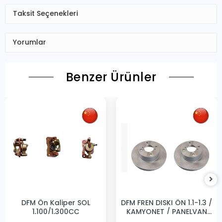
Taksit Seçenekleri
Yorumlar
Benzer Ürünler
DFM Ön Kaliper SOL
DFM FREN DISKI ÖN 1.1-1.3 /
1,100/1,300CC
KAMYONET / PANELVAN
231MM