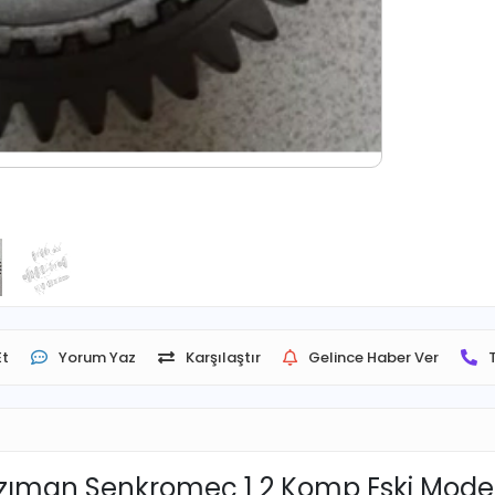
Et
Yorum Yaz
Karşılaştır
Gelince Haber Ver
nzıman Senkromeç 1 2 Komp Eski Mode