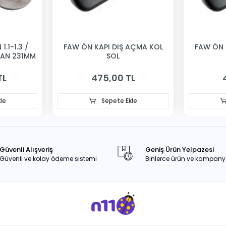
1.1-1.3 /
FAW ÖN KAPI DIŞ AÇMA KOL
FAW ÖN 
VAN 231MM
SOL
TL
475,00 TL
le
Sepete Ekle
Güvenli Alışveriş
Geniş Ürün Yelpazesi
Güvenli ve kolay ödeme sistemi
Binlerce ürün ve kampany