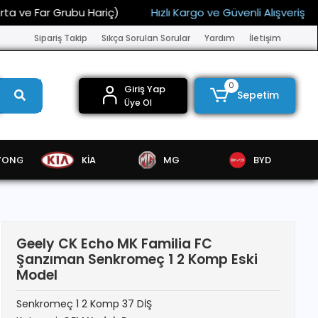
 Far Grubu Hariç)
Hızlı Kargo ve Güvenli Alışveriş
15.
Sipariş Takip
Sıkça Sorulan Sorular
Yardım
İletişim
0
Giriş Yap
Sepetim
Üye Ol
YONG
KİA
MG
BYD
Geely CK Echo MK Familia FC
Şanzıman Senkromeç 1 2 Komp Eski
Model
Senkromeç 1 2 Komp 37 DİŞ