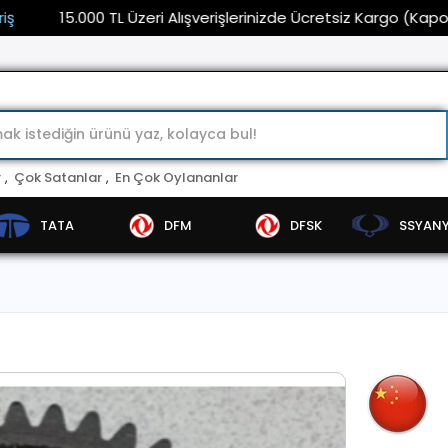
15.000 TL Üzeri Alışverişlerinizde Ücretsiz Kargo (Kaporta ve
r
,
Çok Satanlar
,
En Çok Oylananlar
TATA
DFM
DFSK
SSYAN