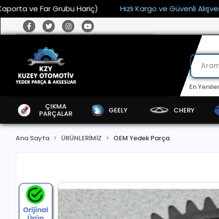
ta ve Far Grubu Hariç)
Hızlı Kargo ve Güvenli Alışveriş
En Yenile
ÇIKMA
GEELY
CHERY
PARÇALAR
Ana Sayfa
ÜRÜNLERİMİZ
OEM Yedek Parça