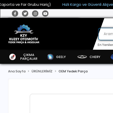
orta ve Far Grubu Hariç)
Hızlı Kargo ve Güvenli Alışveriş
En Yenile
ÇIKMA
GEELY
CHERY
PARÇALAR
Ana Sayfa
ÜRÜNLERİMİZ
OEM Yedek Parça