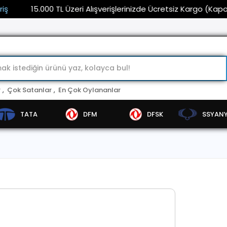
15.000 TL Üzeri Alışverişlerinizde Ücretsiz Kargo (Kaporta 
r
,
Çok Satanlar
,
En Çok Oylananlar
TATA
DFM
DFSK
SSYAN