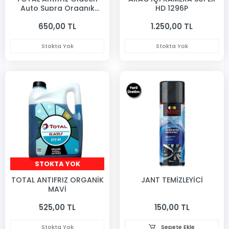
Auto Supra Organık
HD 1296P
Antıfrız 3 Lıtre
650,00 TL
1.250,00 TL
Stokta Yok
Stokta Yok
STOKTA YOK
TOTAL ANTIFRIZ ORGANİK
JANT TEMİZLEYİCİ
MAVİ
525,00 TL
150,00 TL
Stokta Yok
Sepete Ekle