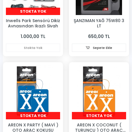
STOKTA YOK
Inwells Park Sensörü Dikiz
ŞANZIMAN YAĞ 75W80 3
Aynasından Ikazlı Siyah
LT
1.000,00 TL
650,00 TL
Stokta Yok
Sepete Ekle
STOKTA YOK
STOKTA YOK
AREON X PARTY ( MAVİ )
AREON X COCONUT (
OTO ARAÇ KOKUSU
TURUNCU ) OTO ARAÇ