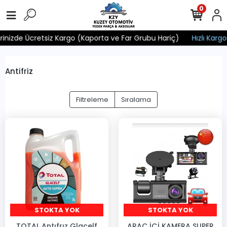
0
rinizde Ücretsiz Kargo (Kaporta ve Far Grubu Hariç)
Hızlı Kargo v
Antifriz
Filtreleme
Sıralama
STOKTA YOK
STOKTA YOK
TOTAL Antıfrız Glacelf
ARAC İÇİ KAMERA SUPER