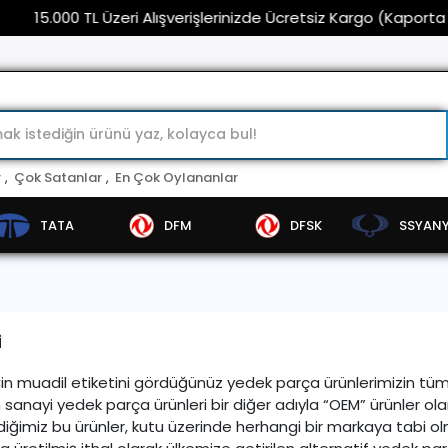
0 TL Üzeri Alışverişlerinizde Ücretsiz Kargo (Kaporta ve Far Gr
r
,
Çok Satanlar
,
En Çok Oylananlar
TATA
DFM
DFSK
SSYAN
i
Çin muadil etiketini gördüğünüz yedek parça ürünlerimizin tüm
 sanayi yedek parça ürünleri bir diğer adıyla “OEM” ürünler ola
diğimiz bu ürünler, kutu üzerinde herhangi bir markaya tabi 