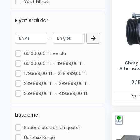
Yakıt Filtresi
IHTAL
Oksijen Sensörü
ITAQI
Fiyat Aralıkları
Fren Diski
İTHAAL
Arka Stop Lambası
-
İthal
Oto Anahtarlık
JAECOO
Filtre Setleri
60.000,00 TL ve altı
KALE
Tampon
Chery 
60.000,00 TL - 119.999,00 TL
Alternatö
Kraftvoll
Sis Farı
179.999,00 TL - 239.999,00 TL
KRUGER
Xenon Far
2.1
239.999,00 TL - 299.999,00 TL
LAMCO
Tahrik Kayışları & Kitler
359.999,00 TL - 419.999,00 TL
MAGNA
Diğer Oto Elektrik
MAPA
Fren Ekipmanları
Listeleme
MATSUBA
Polen Filtresi
Sadece stoktakileri göster
MAXTEL
Halı Paspas
Ücretsiz Kargo
MG