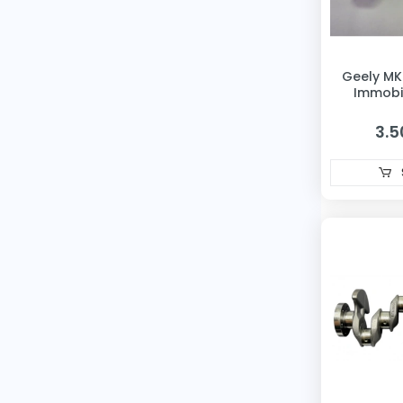
Ssangyong
SUCCE
Geely MK
SWAPP
Immobi
TATA
3.5
TEKNOROT
TKD
TORCH
ÜÇEL
UNİVERSAL
VEKA
Vıctor Reınz
VOE
VOTTO
WAGENBURG