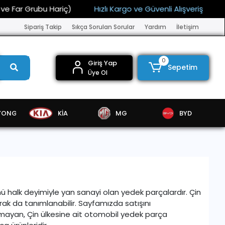
ubu Hariç)
Hızlı Kargo ve Güvenli Alışveriş
15.000 TL 
Sipariş Takip
Sıkça Sorulan Sorular
Yardım
İletişim
0
Giriş Yap
Sepetim
Üye Ol
YONG
KİA
MG
BYD
ü halk deyimiyle yan sanayi olan yedek parçalardır. Çin
rak da tanımlanabilir. Sayfamızda satışını
olmayan, Çin ülkesine ait otomobil yedek parça