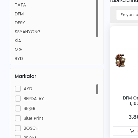
fabrikalarınd
TATA
DFM
DFSK
SSYANYONG
KİA
MG
BYD
JAECOO 7
Markalar
HONDA
FAW
AYD
DFM Ön
BERDALAY
1,1
BEŞER
3.8
Blue Print
BOSCH
BROM