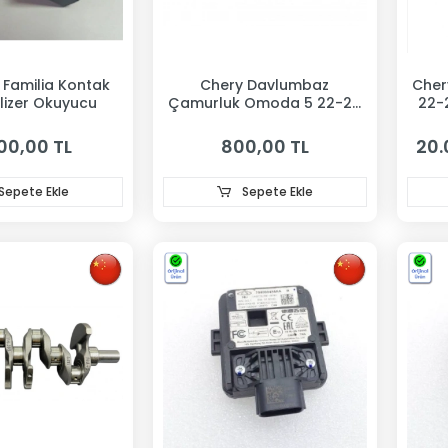
 Familia Kontak
Chery Davlumbaz
Cher
lizer Okuyucu
Çamurluk Omoda 5 22-24
22-
Arka Sağ
00,00 TL
800,00 TL
20.
Sepete Ekle
Sepete Ekle