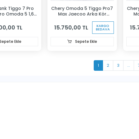
ank Tiggo 7 Pro
Chery Omoda 5 Tiggo Pro7
Cher
Pro Omoda 5 1,6
Max Jaecoo Arka Kör
Ma
22-24
Nokta Sensörü Sol
N
KARGO
100,00 TL
15.750,00 TL
15.
BEDAVA
Sepete Ekle
Sepete Ekle
1
2
3
...