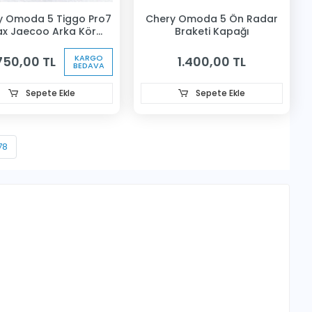
y Omoda 5 Tiggo Pro7
Chery Omoda 5 Ön Radar
x Jaecoo Arka Kör
Braketi Kapağı
okta Sensörü Sağ
KARGO
750,00 TL
1.400,00 TL
BEDAVA
Sepete Ekle
Sepete Ekle
78