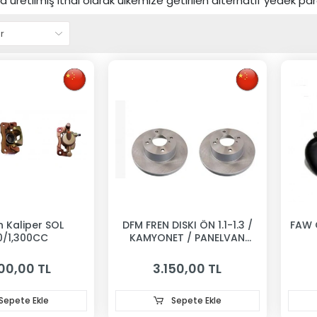
a üretilmiş ithal olarak ülkemize getirilen alternatif yedek parç
 Kaliper SOL
DFM FREN DISKI ÖN 1.1-1.3 /
FAW 
00/1,300CC
KAMYONET / PANELVAN
231MM
00,00 TL
3.150,00 TL
Sepete Ekle
Sepete Ekle