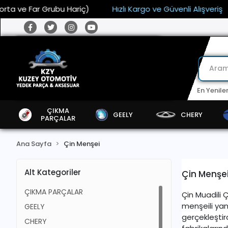
r Grubu Hariç)
Hızlı Kargo ve Güvenli Alışveriş
15.00
En Yenile
ÇIKMA
GEELY
CHERY
PARÇALAR
Ana Sayfa
Çin Menşei
Alt Kategoriler
Çin Menşe
ÇIKMA PARÇALAR
Çin Muadili 
menşeili yan
GEELY
gerçekleştir
CHERY