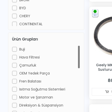
BYD
CHERY
CONTİNENTAL
CORTECO
Ürün Grupları
DELPHI
DFM
Buji
DFSK
Hava Filtresi
Diğer
Geely MK
Çamurluk
Sustur
Emgrand
OEM Yedek Parça
8
Geely
Fren Balatası
GEELY CK
Isıtma Soğutma Sistemleri
GROS
Motor ve Şanzıman
GSP
Direksiyon & Süspansiyon
GVA