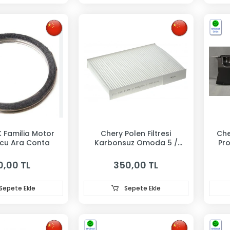
 Familia Motor
Chery Polen Filtresi
Che
ucu Ara Conta
Karbonsuz Omoda 5 /
Pr
Tiggo 7 Pro / Tiggo 8 Pro /
Ha
Jaecoo 7
0,00 TL
350,00 TL
Sepete Ekle
Sepete Ekle