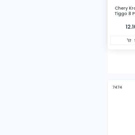
Chery Kr
WALBURG
Tiggo 8 
WALT MANN
12.
WEGNA
WUTSE
ZEGEN
7474