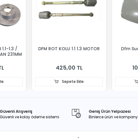
1.1-1.3 /
DFM ROT KOLU 1.1 1.3 MOTOR
Dfm Su
VAN 231MM
TL
425,00 TL
10
le
Sepete Ekle
Güvenli Alışveriş
Geniş Ürün Yelpazesi
Güvenli ve kolay ödeme sistemi
Binlerce ürün ve kampany