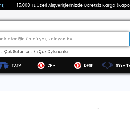
15.000 TL Üzeri Alışverişlerinizde Ücretsiz Kargo (Kaporta ve
r
,
Çok Satanlar
,
En Çok Oylananlar
TATA
DFM
DFSK
SSYAN