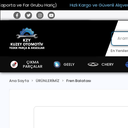
a ve Far Grubu Hariç)
Hızlı Kargo ve Güvenli Alışveriş
En Yenile
ÇIKMA
GEELY
CHERY
PARÇALAR
Ana Sayfa
ÜRÜNLERİMİZ
Fren Balatası