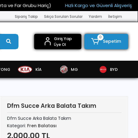
 Far Grubu Hariç)
Hızlı Kargo ve Güvenli Alışveriş
15.
Sipariş Takip
Sıkça Sorulan Sorular
Yardım
İletişim
0
Giriş Yap
Sepetim
Üye Ol
YONG
KİA
MG
BYD
Dfm Succe Arka Balata Takım
Dfm Succe Arka Balata Takım
Kategori:
Fren Balatası
2.000,00 TL