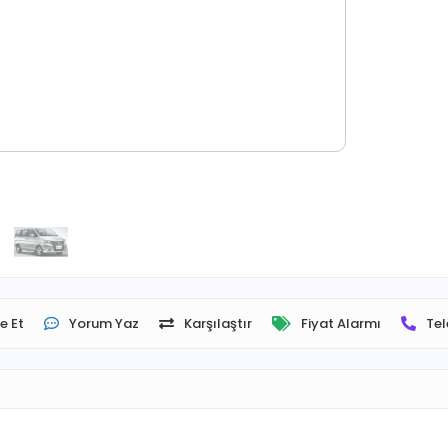
e Et
Yorum Yaz
Karşılaştır
Fiyat Alarmı
Tel