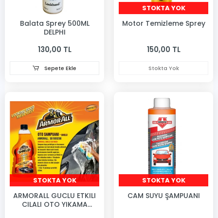
STOKTA YOK
Balata Sprey 500ML
Motor Temizleme Sprey
DELPHI
130,00 TL
150,00 TL
Sepete Ekle
Stokta Yok
STOKTA YOK
STOKTA YOK
ARMORALL GUCLU ETKILI
CAM SUYU ŞAMPUANI
CILALI OTO YIKAMA
SAMPUANI 520ML