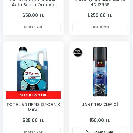
Auto Supra Organık
HD 1296P
Antıfrız 3 Lıtre
650,00 TL
1.250,00 TL
Stokta Yok
Stokta Yok
STOKTA YOK
TOTAL ANTIFRIZ ORGANİK
JANT TEMİZLEYİCİ
MAVİ
525,00 TL
150,00 TL
Stokta Yok
Sepete Ekle