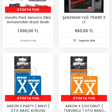
STOKTA YOK
Inwells Park Sensörü Dikiz
ŞANZIMAN YAĞ 75W80 3
Aynasından Ikazlı Siyah
LT
1.000,00 TL
650,00 TL
Stokta Yok
Sepete Ekle
STOKTA YOK
STOKTA YOK
AREON X PARTY ( MAVİ )
AREON X COCONUT (
OTO ARAÇ KOKUSU
TURUNCU ) OTO ARAÇ