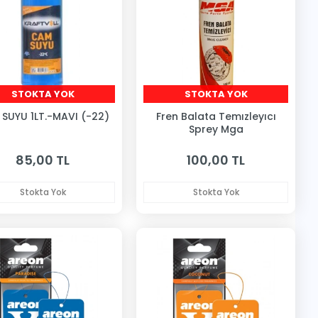
STOKTA YOK
STOKTA YOK
SUYU 1LT.-MAVI (-22)
Fren Balata Temızleyıcı
Sprey Mga
85,00 TL
100,00 TL
Stokta Yok
Stokta Yok