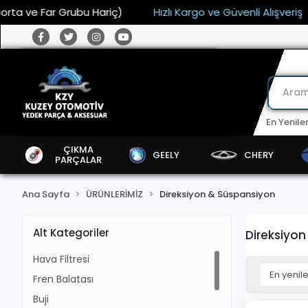
ar Grubu Hariç)
Hızlı Kargo ve Güvenli Alışveriş
15.00
En Yenile
ÇIKMA
GEELY
CHERY
PARÇALAR
Ana Sayfa
ÜRÜNLERİMİZ
Direksiyon & Süspansiyon
Alt Kategoriler
Direksiyo
Hava Filtresi
Fren Balatası
Buji