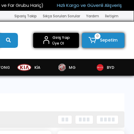
ubu Hariç)
Hızlı Kargo ve Güvenli Alışveriş
15.000 TL
Sipariş Takip
Sıkça Sorulan Sorular
Yardım
İletişim
0
Giriş Yap
Sepetim
Üye Ol
YONG
KİA
MG
BYD