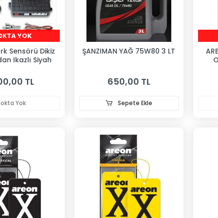
OKTA YOK
rk Sensörü Dikiz
ŞANZIMAN YAĞ 75W80 3 LT
ARE
an Ikazlı Siyah
O
00,00 TL
650,00 TL
tokta Yok
Sepete Ekle