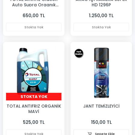
Auto Supra Organık
HD 1296P
Antıfrız 3 Lıtre
650,00 TL
1.250,00 TL
Stokta Yok
Stokta Yok
STOKTA YOK
TOTAL ANTIFRIZ ORGANİK
JANT TEMİZLEYİCİ
MAVİ
525,00 TL
150,00 TL
Stokta Yok
Sepete Ekle