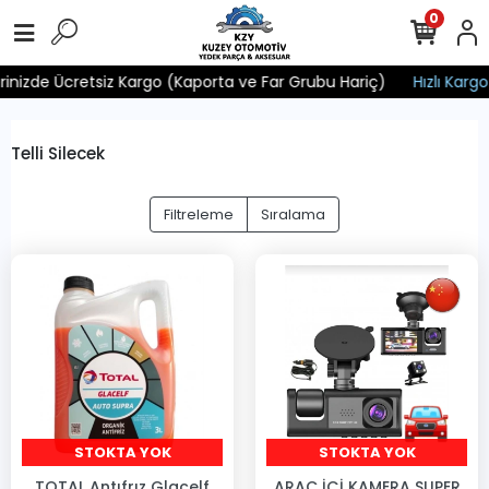
0
rinizde Ücretsiz Kargo (Kaporta ve Far Grubu Hariç)
Hızlı Kargo v
Telli Silecek
Filtreleme
Sıralama
STOKTA YOK
STOKTA YOK
TOTAL Antıfrız Glacelf
ARAC İÇİ KAMERA SUPER