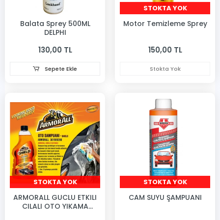
STOKTA YOK
Balata Sprey 500ML
Motor Temizleme Sprey
DELPHI
130,00 TL
150,00 TL
Sepete Ekle
Stokta Yok
STOKTA YOK
STOKTA YOK
ARMORALL GUCLU ETKILI
CAM SUYU ŞAMPUANI
CILALI OTO YIKAMA
SAMPUANI 520ML