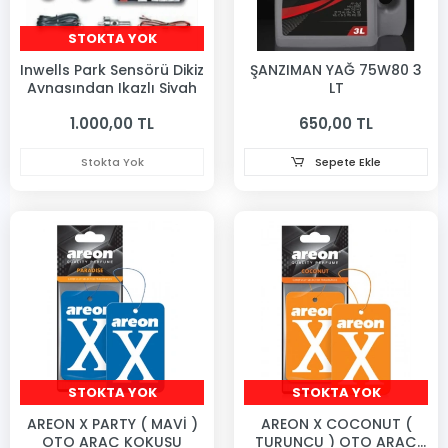
STOKTA YOK
Inwells Park Sensörü Dikiz
ŞANZIMAN YAĞ 75W80 3
Aynasından Ikazlı Siyah
LT
1.000,00 TL
650,00 TL
Stokta Yok
Sepete Ekle
STOKTA YOK
STOKTA YOK
AREON X PARTY ( MAVİ )
AREON X COCONUT (
OTO ARAÇ KOKUSU
TURUNCU ) OTO ARAÇ