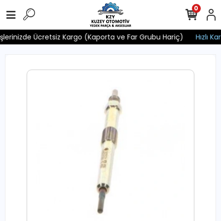
0
işlerinizde Ücretsiz Kargo (Kaporta ve Far Grubu Hariç)
Hızlı Kar